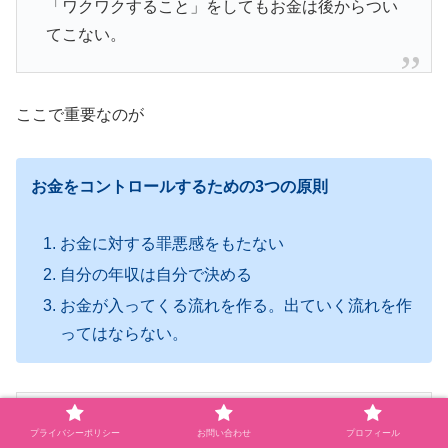
「ワクワクすること」をしてもお金は後からつい
てこない。
ここで重要なのが
お金をコントロールするための3つの原則
お金に対する罪悪感をもたない
自分の年収は自分で決める
お金が入ってくる流れを作る。出ていく流れを作
ってはならない。
お金の原則は職業や地位に違いはない。
プライバシーポリシー
お問い合わせ
プロフィール