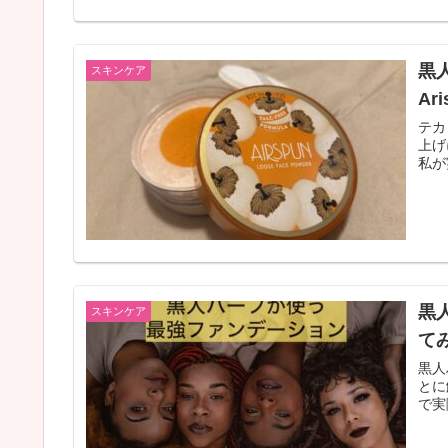
黒
スキンケア
A
テカ
上げ
私が
黒
スキンケア
て
黒人
とに
で実