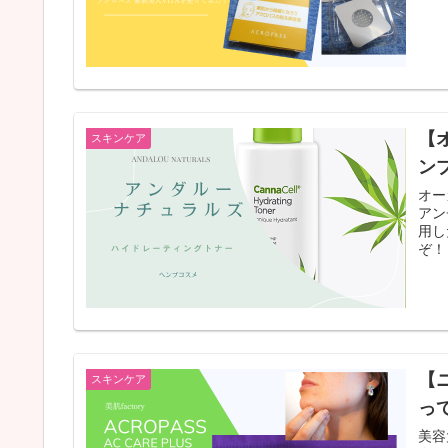
【
スキンケア
ン
オー
アン
用し
ぞ！
【
スキンケア
っ
美容