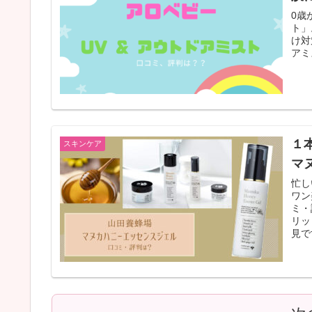
0歳
ト」
け対
アミ
１
スキンケア
マ
忙し
ワン
ミ・
リッ
見で