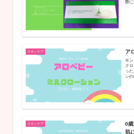
際に
ア
スキンケア
モン
クロ
った
ンの
0
スキンケア
肌