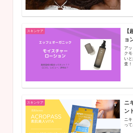
【
スキンケア
ョ
アッ
クモ
いと
査！
ニ
スキンケア
ン
ニキ
って