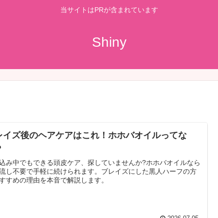
当サイトはPRが含まれています
Shiny
レイズ後のヘアケアはこれ！ホホバオイルってな
？
込み中でもできる頭皮ケア、探していませんか?ホホバオイルなら
流し不要で手軽に続けられます。ブレイズにした黒人ハーフの方
すすめの理由を本音で解説します。