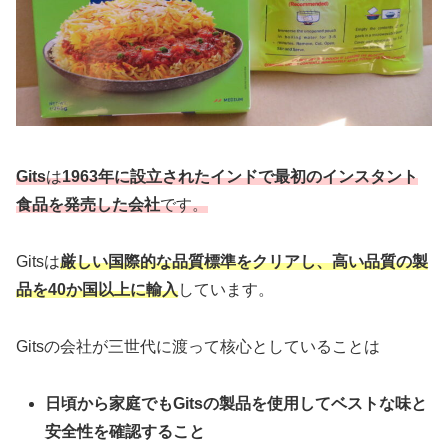
Gits
は
1963年に設立されたインドで最初のインスタント
食品を発売した会社
です。
Gitsは
厳しい国際的な品質標準をクリアし、高い品質の製
品を40か国以上に輸入
しています。
Gitsの会社が三世代に渡って核心としていることは
日頃から家庭でもGitsの製品を使用してベストな味と
安全性を確認すること