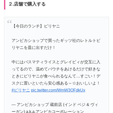
２.店舗で購入する
【今日のランチ】ビリヤニ
アンビカショップで買ったギッツ社のレトルトビ
リヤニを皿に出すだけ！
中にはバスマティライスとグレイビィが交互に入
ってるので、温めてパウチをあけるだけで好きな
ときにビリヤニが食べられるなんて…すごい！デ
スクに置いといたら安心感ある～☆おいしいよ！
#ビリヤニ
pic.twitter.com/WmW3OFdkUx
— アンビカショップ 蔵前店 (インド ベジ & ヴィ
ーガン) a.k.a.アンビカコーポレーション