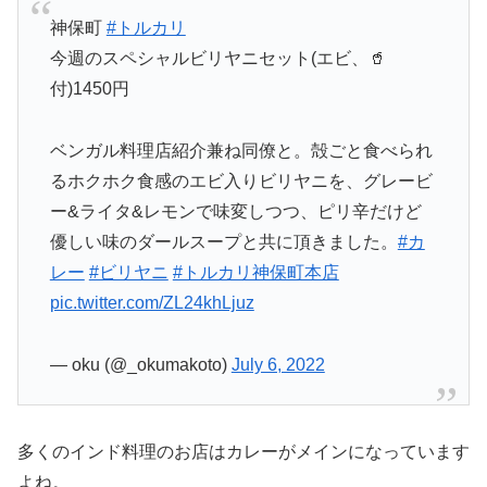
神保町
#トルカリ
今週のスペシャルビリヤニセット(エビ、🥤
付)1450円
ベンガル料理店紹介兼ね同僚と。殻ごと食べられ
るホクホク食感のエビ入りビリヤニを、グレービ
ー&ライタ&レモンで味変しつつ、ピリ辛だけど
優しい味のダールスープと共に頂きました。
#カ
レー
#ビリヤニ
#トルカリ神保町本店
pic.twitter.com/ZL24khLjuz
— oku (@_okumakoto)
July 6, 2022
多くのインド料理のお店はカレーがメインになっています
よね。