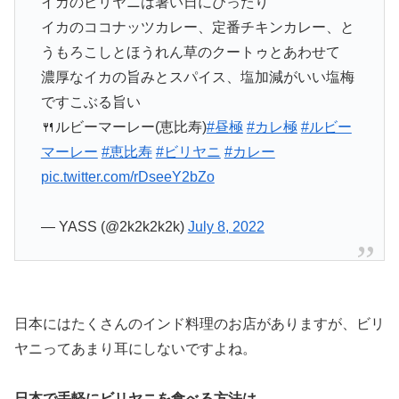
イカのビリヤニは暑い日にぴったり
イカのココナッツカレー、定番チキンカレー、と
うもろこしとほうれん草のクートゥとあわせて
濃厚なイカの旨みとスパイス、塩加減がいい塩梅
ですこぶる旨い
🍴ルビーマーレー(恵比寿)
#昼極
#カレ極
#ルビー
マーレー
#恵比寿
#ビリヤニ
#カレー
pic.twitter.com/rDseeY2bZo
— YASS (@2k2k2k2k)
July 8, 2022
日本にはたくさんのインド料理のお店がありますが、ビリ
ヤニってあまり耳にしないですよね。
日本で手軽にビリヤニを食べる方法は