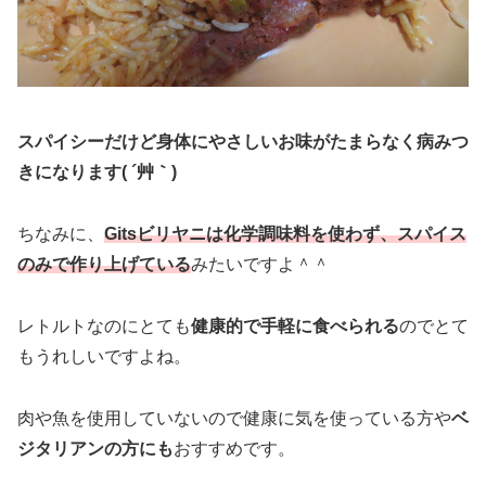
スパイシーだけど身体にやさしいお味がたまらなく病みつ
きになります( ´艸｀)
ちなみに、
Gitsビリヤニは化学調味料を使わず、スパイス
のみで作り上げている
みたいですよ＾＾
レトルトなのにとても
健康的で手軽に食べられる
のでとて
もうれしいですよね。
肉や魚を使用していないので健康に気を使っている方や
ベ
ジタリアンの方にも
おすすめです。