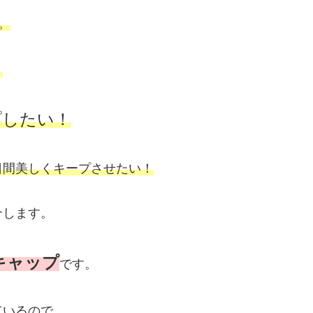
。
！
プしたい！
日間美しくキープさせたい！
介します。
キャップ
です。
ているので