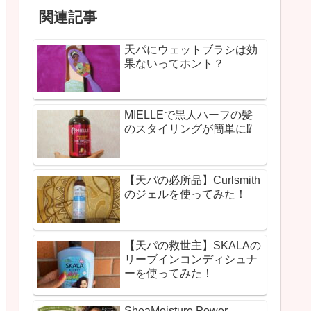
関連記事
天パにウェットブラシは効
果ないってホント？
MIELLEで黒人ハーフの髪
のスタイリングが簡単に⁉
【天パの必所品】Curlsmith
のジェルを使ってみた！
【天パの救世主】SKALAの
リーブインコンディシュナ
ーを使ってみた！
SheaMoisture Power