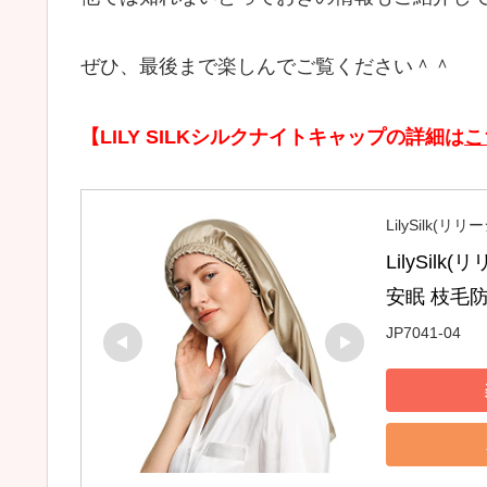
ぜひ、最後まで楽しんでご覧ください＾＾
【LILY SILKシルクナイトキャップの詳細は
こ
LilySilk(リ
LilySi
安眠 枝毛
JP7041-04