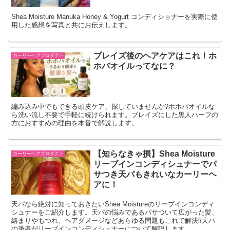
Shea Moisture Manuka Honey & Yogurt コンディショナーを実際に使
用した感想を写真と共にお伝えします。
ブレイズ後のヘアケアはこれ！ホ
カーリーヘアプロダクト
ホバオイルってなに？
編み込み中でもできる頭皮ケア、探していませんか?ホホバオイルな
ら洗い流し不要で手軽に続けられます。ブレイズにした黒人ハーフの
方におすすめの理由を本音で解説します。
【知らなきゃ損】Shea Moisture
カーリーヘアプロダクト
リーブインコンディシュナーでパ
サつき天パもきれいなカーリーヘ
アに！
天パなら絶対に知っておきたいShea Moistureのリーブインコンディ
シュナーをご紹介します。天パの悩みであるパサついて広がった髪、
絡まりやもつれ、ヘアダメージなどあらゆる問題もこれで解決⁉天パ
の筆者がリーブインコンディシュナーについて解説します。