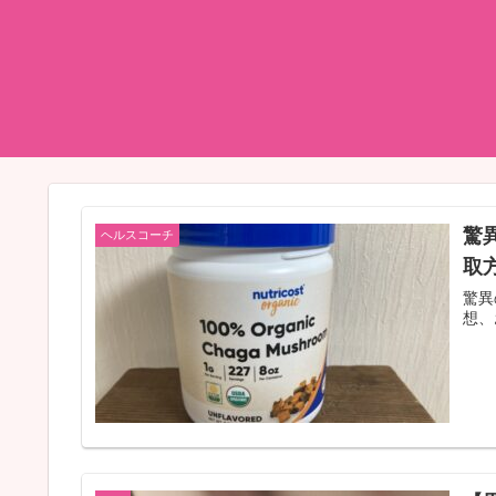
驚
ヘルスコーチ
取
驚異
想、