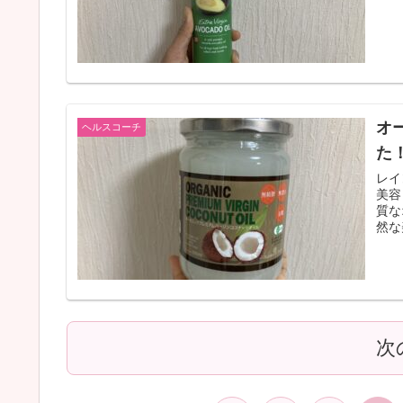
オ
ヘルスコーチ
た
レイ
美容
質な
然な
次