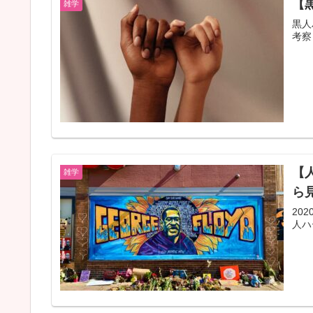
【
雑学
黒人
考察
【
雑学
ら
20
人ハ